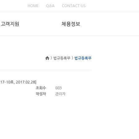
HOME
Q&A
CONTACT US
고객지원
채용정보
>
법규등록부
>
법규등록부
0호, 2017.02.28]
조회수
883
작성자
관리자