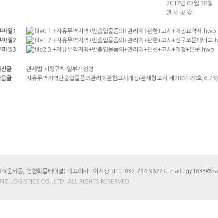
017년 02월 28일
관 세 청 장
부파일1
1.+자유무역지역+반출입물품의+관리에+관한+고시+개정요약서.hwp
부파일2
2.+자유무역지역+반출입물품의+관리에+관한+고시+신구조문대비표.h
부파일3
3.+자유무역지역+반출입물품의+관리에+관한+고시+개정+본문.hwp
이전글
관세법 시행규칙 일부개정령
다음글
자유무역지역반출입물품의관리에관한고시개정(관세청고시 제2004-28호,6.23)
운서동, 인천화물터미널) 대표이사 : 이재성 TEL : 032-744-9622 E-mail : gy1633@han
NG LOGISTICS CO.,LTD. ALL RIGHTS RESERVED