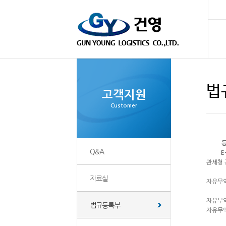
법
고객지원
Customer
Q&A
E
관세청 
자료실
자유무역
자유무역
법규등록부
자유무역