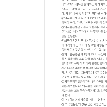
라. 제2-6조(거주자가 담보 또는 보증을
비거주자가 취득한 원화자금의 대외지급.
7조의 규정에 따른다. <기획재정부고시 제2
마. 제1호나목 및 제2호의 범위를 초
②외국환은행의 장은 제1항제1호나목의
하여야 한다. 다만, 1백만원 이하에 상
③외국환은행은 거주자 또는 비거주자에
주자 또는 비거주자에게 취득경위를 입
정을 준용한다.
④외국환은행은 국내거주기간이 5년 미
의 매각일자·금액 기타 필요한 사항을 
증빙서류에 갈음할 수 있다. <기획재정부고시
⑤외국환은행은 제1항제1호의 규정에 
동 사실을 매월별로 익월 10일 이내에
항제2호의 규정에 의하여 환전영업자에게 
제2-4조(외국환은행 등과의 외국환매
자, 외국에 있는 금융기관(내국지급수단
규정을 적용하지 아니한다. <기획재정부고시
②외국환업무취급기관인 투자매매업자·
매는 제외한다)과 외국환을 매매하는 경우에
제2-4조의 2(외환증거금거래) ① 
야 한다.
② 제1항의 거래기준을 정하는 경우에
③ 외국환은행의 장은 월간 외환증거금