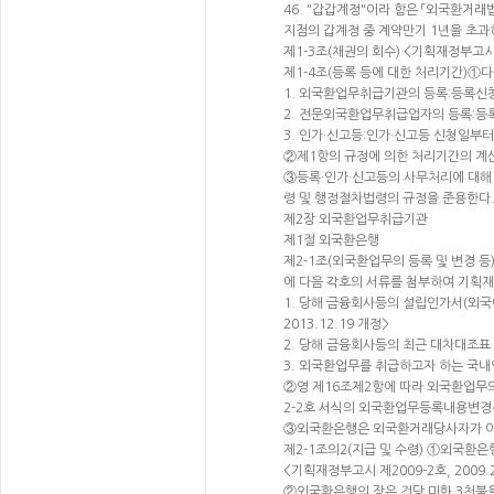
46. "갑갑계정"이라 함은 「외국환거
지점의 갑계정 중 계약만기 1년을 초과하는
제1-3조(채권의 회수) <기획재정부고시 제2
제1-4조(등록 등에 대한 처리기간)①다
1. 외국환업무취급기관의 등록:등록신
2. 전문외국환업무취급업자의 등록:등록신청
3. 인가·신고등:인가·신고등 신청일부터 2
②제1항의 규정에 의한 처리기간의 계
③등록·인가·신고등의 사무처리에 대해
령 및 행정절차법령의 규정을 준용한다
제2장 외국환업무취급기관
제1절 외국환은행
제2-1조(외국환업무의 등록 및 변경 
에 다음 각호의 서류를 첨부하여 기획
1. 당해 금융회사등의 설립인가서(외국
2013.12.19 개정>
2. 당해 금융회사등의 최근 대차대조표 및
3. 외국환업무를 취급하고자 하는 국
②영 제16조제2항에 따라 외국환업무
2-2호 서식의 외국환업무등록내용변
③외국환은행은 외국환거래당사자가 이 
제2-1조의2(지급 및 수령) ①외국환
<기획재정부고시 제2009-2호, 2009.
②외국환은행의 장은 건당 미화 3천불을