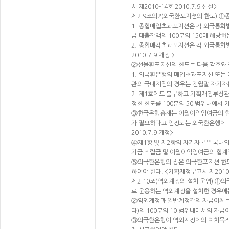
시 제2010-14호 2010.7.9 신설>
제2-9조의2(외국환포지션의 한도) ①
1. 종합매입초과포지션은 각 외국통화별
금 대출잔액의 100분의 150에 해당하
2. 종합매각초과포지션은 각 외국통화별
2010.7.9 개정 >
②선물환포지션의 한도는 다음 각호와 
1. 외국환은행의 매입초과포지션 또는 
관의 국내지점의 경우는 전월말 자기자본
2. 제1호에도 불구하고 기획재정부장관
정한 한도를 100분의 50 범위내에서 가
③한국은행총재는 이월이익잉여금의 환
가 필요하다고 인정되는 외국환은행에 대
2010.7.9 개정>
④제1항 및 제2항의 자기자본은 국내
기금·적립금 및 이월이익잉여금의 합계액을
⑤외국환은행의 장은 외국환포지션 한
하여야 한다. <기획재정부고시 제2010-1
제2-10조(역외계정의 설치·운영) 
로 운용하는 역외계정을 설치한 경우에
②역외계정과 일반계정간의 자금이체는 
다)의 100분의 10 범위내에서의 자금이
③외국환은행이 역외계정에의 예치목적으