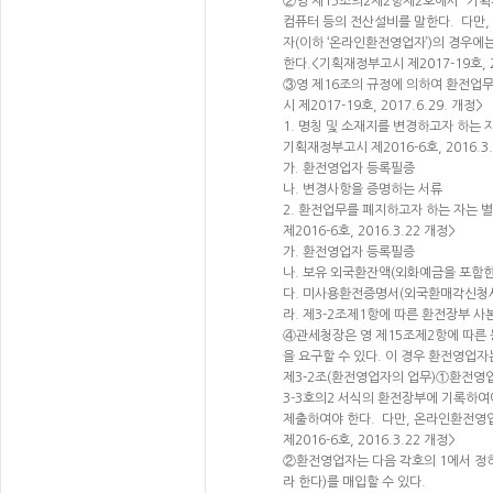
②영 제15조의2제2항제2호에서 “기획
컴퓨터 등의 전산설비를 말한다. 다만
자(이하 ‘온라인환전영업자’)의 경우
한다.<기획재정부고시 제2017-19호, 20
③영 제16조의 규정에 의하여 환전업
시 제2017-19호, 2017.6.29. 개정>
1. 명칭 및 소재지를 변경하고자 하는
기획재정부고시 제2016-6호, 2016.3
가. 환전영업자 등록필증
나. 변경사항을 증명하는 서류
2. 환전업무를 폐지하고자 하는 자는 
제2016-6호, 2016.3.22 개정>
가. 환전영업자 등록필증
나. 보유 외국환잔액(외화예금을 포함
다. 미사용환전증명서(외국환매각신청
라. 제3-2조제1항에 따른 환전장부 사본
④관세청장은 영 제15조제2항에 따른 
을 요구할 수 있다. 이 경우 환전영업자는
제3-2조(환전영업자의 업무)①환전영업
3-3호의2 서식의 환전장부에 기록하여
제출하여야 한다. 다만, 온라인환전영
제2016-6호, 2016.3.22 개정>
②환전영업자는 다음 각호의 1에서 정
라 한다)를 매입할 수 있다.