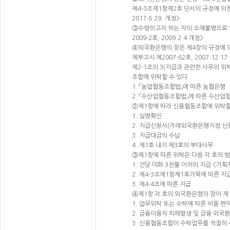
제4-3조제1항제2호 단서의 규정에 의
2017.6.29. 개정>
③수령하고자 하는 자의 소재불명으로 
2009-2호, 2009.2.4 개정>
④외국환은행의 장은 제4장의 규정에 의
제부고시 제2007-62호, 2007.12.17
제2-1조의 3(지급과 관련한 사무의 
조합에 위탁할 수 있다.
1. 「농업협동조합법」에 따른 농협은행
2. 「수산업협동조합법」에 따른 수산
②제1항에 따라 신용협동조합에 위탁할 
1. 실명확인
2. 지급신청서(거래외국환은행지정 신청
3. 지급대금의 수납
4. 제1호 내지 제3호의 부대사무
③제1항에 따른 위탁은 다음 각 호의 범
1. 건당 미화 3천불 이하의 지급 <기획재정
2. 제4-3조제1항제1호가목에 따른 지
3. 제4-4조에 따른 지급
④제1항 각 호의 외국환은행의 장이 제
1. 업무위탁 또는 수탁에 따른 비용·편
2. 금융이용자 피해발생 및 금융·외국
3. 신용협동조합이 수탁업무를 적절히 