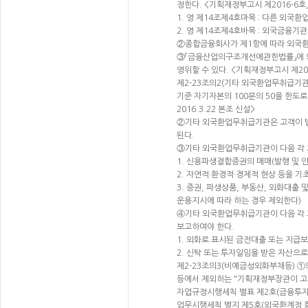
정한다. <기획재정부고시 제2016-6호, 2
1. 영 제14조제4호마목 : 다른 외
2. 영 제14조제4호바목 : 외국금융
②종합금융회사가 제1항에 따라 외국환업무
③「금융산업의구조개선에관한법률」에 
영위할 수 있다. <기획재정부고시 제2009-
제2-23조의2(기타 외국환업무취급기
기준 자기자본의 100분의 50을 한도로
2016.3.22 본조 신설>
②기타 외국환업무취급기관은 고객이 법
된다.
③기타 외국환업무취급기관이 다음 각 
1. 신용파생결합증권의 매매(발행 및
2. 자연적·환경적·경제적 현상 등을 
3. 증권, 파생상품, 부동산, 외화대
운용지시에 따라 하는 경우 제외한다)
④기타 외국환업무취급기관이 다음 각 
보고하여야 한다.
1. 외화로 표시된 금전대출 또는 지급
2. 신탁 또는 투자일임을 받은 자산으
제2-23조의3(비예금성외화부채등) 
등에서 제외하는 "기획재정부장관이 고
자업규정시행세칙 별표 제2호(금융투자
업무시행세칙 별지 제5호(외국환계정 회