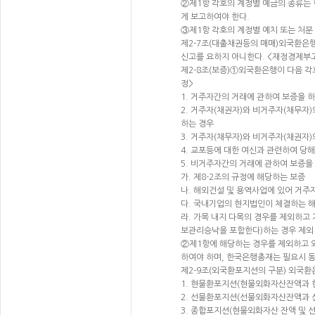
②제1항 각호의 계정별 예금의 종류는
게 보고하여야 한다.
③제1항 각호의 계정별 예치 또는 처분 사
제2-7조(대출채권등의 매매)외국환은행
신고를 요하지 아니한다. <재정경제부고시 제
제2-8조(보증)①외국환은행이 다음 각호
정>
1. 거주자간의 거래에 관하여 보증을 
2. 거주자(채권자)와 비거주자(채무자
하는 경우
3. 거주자(채무자)와 비거주자(채권자
4. 교포등에 대한 여신과 관련하여 당
5. 비거주자간의 거래에 관하여 보증을
가. 제8-2조의 규정에 해당하는 보증
나. 해외건설 및 용역사업에 있어 거주
다. 국내기업의 현지법인이 체결하는 해
라. 가목 내지 다목의 경우를 제외하고
보관리승낙을 포함한다)하는 경우 제외
②제1항에 해당하는 경우를 제외하고 
하여야 하며, 한국은행총재는 필요시 동 
제2-9조(외국환포지션의 구분) 외국환
1. 현물환포지션(현물외화자산잔액과
2. 선물환포지션(선물외화자산잔액과 
3. 종합포지션(현물외화자산 잔액 및