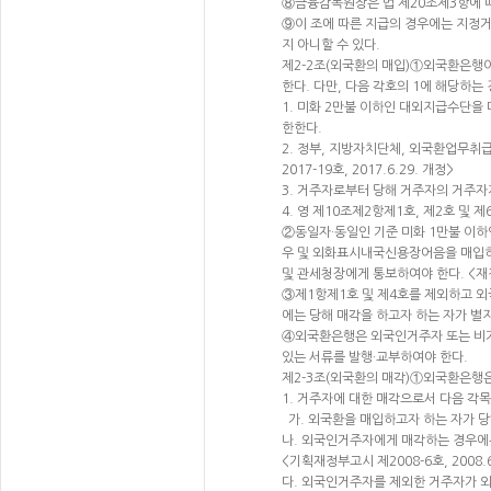
⑧금융감독원장은 법 제20조제3항에 
⑨이 조에 따른 지급의 경우에는 지정거래
지 아니할 수 있다.
제2-2조(외국환의 매입)①외국환은행
한다. 다만, 다음 각호의 1에 해당하는
1. 미화 2만불 이하인 대외지급수단을
한한다.
2. 정부, 지방자치단체, 외국환업무
2017-19호, 2017.6.29. 개정>
3. 거주자로부터 당해 거주자의 거주
4. 영 제10조제2항제1호, 제2호 및 
②동일자·동일인 기준 미화 1만불 이하
우 및 외화표시내국신용장어음을 매입하
및 관세청장에게 통보하여야 한다. <재정경
③제1항제1호 및 제4호를 제외하고 
에는 당해 매각을 하고자 하는 자가 
④외국환은행은 외국인거주자 또는 비거
있는 서류를 발행·교부하여야 한다.
제2-3조(외국환의 매각)①외국환은행은
1. 거주자에 대한 매각으로서 다음 각목
가. 외국환을 매입하고자 하는 자가 당
나. 외국인거주자에게 매각하는 경우에는
<기획재정부고시 제2008-6호, 2008.
다. 외국인거주자를 제외한 거주자가 외국