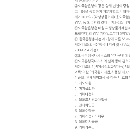
게 신고하여야 한다.
④외국환은행의 장은 당해 법인의 당월
그 내용을 종합하여 매분기별로 기획재정부
제2-10조의2(파생상품거래) ①외국
경우, 동 외국환의 결제는 제2-2조 내지 
②외국환은행은 매월 파생상품거래실적
포함한다)의 경우 거래일로부터 5영업일 
③ 한국은행총재는 제2항에 따른 보고내역
제2-11조(외국은행국내지점 및 사무소
2009.2.4 개정>
②외국은행국내사무소의 유지·운영에 필요한
③외국은행국내지사의 설치 등에 관하여
제2-11조의2(비예금성외화부채등) 
과목"이란 「외국환거래법」시행령 제3
기준)의 부채계정과목 중 다음 각 호의 
1. 매도외환
2. 미지급외환
3. 외화타점차
4. 외화표시원화차입금
5. 전대차입금
6. 외화수탁금
7. 외화직불카드채무
8. 외화미지급금
9. 외화가수금