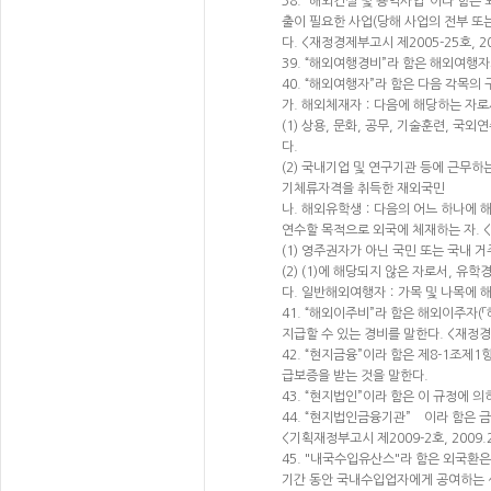
38. “해외건설 및 용역사업”이라 함
출이 필요한 사업(당해 사업의 전부 또
다. <재정경제부고시 제2005-25호, 20
39. “해외여행경비”라 함은 해외여행
40. “해외여행자”라 함은 다음 각목의
가. 해외체재자：다음에 해당하는 자로
(1) 상용, 문화, 공무, 기술훈련, 
다.
(2) 국내기업 및 연구기관 등에 근무
기체류자격을 취득한 재외국민
나. 해외유학생：다음의 어느 하나에 해
연수할 목적으로 외국에 체재하는 자. <재
(1) 영주권자가 아닌 국민 또는 국내 거
(2) (1)에 해당되지 않은 자로서, 유
다. 일반해외여행자：가목 및 나목에 
41. “해외이주비”라 함은 해외이주자
지급할 수 있는 경비를 말한다. <재정경제부
42. “현지금융”이라 함은 제8-1조
급보증을 받는 것을 말한다.
43. “현지법인”이라 함은 이 규정에 
44. “현지법인금융기관” 이라 함은 
<기획재정부고시 제2009-2호, 2009.
45. "내국수입유산스"라 함은 외국
기간 동안 국내수입업자에게 공여하는 신용을