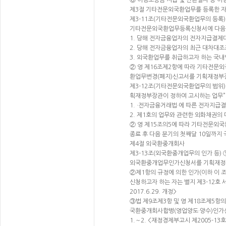
⑥ 이행보증금 지급 및 반환절차 등 
제3절 기타전문외국환업무를 등록한 자 <기
제3-11조(기타전문외국환업무의 등록)
기타전문외국환업무등록신청서에 다음 
1. 당해 전자금융업자의 전자지급결제
2. 당해 전자금융업자의 최근 대차대조
3. 외국환업무를 취급하고자 하는 국
② 영 제16조제2항에 따라 기타전문
환업무변경(폐지)신고서를 기획재정부
제3-12조(기타전문외국환업무의 범위)
획재정부장관이 정하여 고시하는 업무”란
1. ·전자금융거래법·에 따른 전자지급
2. 제1호의 업무와 관련한 외화채권의
② 영 제15조의5에 따라 기타전문외국
종료 후 다음 분기의 첫째달 10일까지
제4절 외국환중개회사
제3-13조(외국환중개업무의 인가 등) 
외국환중개업무인가신청서를 기획재정부장관에
②제1항의 규정에 의한 인가(이하 이 
신청하고자 하는 자는 별지 제3-12호
2017.6.29. 개정>
③법 제9조제3항 및 영 제18조제5항
국환중개회사합병(영업양도·양수)인가신청
1.～2. <재정경제부고시 제2005-13호,