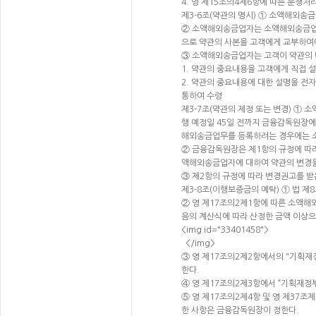
4. 영 제15조의4제6항에 따른 분쟁처
제3-6조(약관의 명시) ① 소액해외송
② 소액해외송금업자는 소액해외송금업무
으로 약관의 사본을 고객에게 교부하여
③ 소액해외송금업자는 고객이 약관의 
1. 약관의 중요내용을 고객에게 직접 
2. 약관의 중요내용에 대한 설명을 전
통하여 수령
제3-7조(약관의 제정 또는 변경) ①
행 예정일 45일 전까지 금융감독원장에
해외송금업무를 등록하려는 경우에는 소
② 금융감독원장은 제1항의 규정에 따
액해외송금업자에 대하여 약관의 변경을
③ 제2항의 규정에 따라 변경권고를 
제3-8조(이행보증금의 예탁) ① 법 
② 영 제17조의2제1항에 따른 소액해
음의 계산식에 따라 산정한 금액 이상으
<img id="33401458">
</img>
③ 영 제17조의2제2항에서의 "기획
한다.
④ 영 제17조의2제3항에서 “기획재정
⑤ 영 제17조의2제4항 및 영 제37
한 사항은 금융감독원장이 정한다.