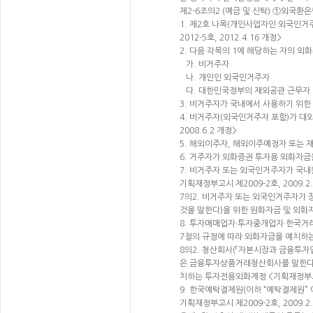
제2-6조의2 (예금 및 신탁) ①외국
1. 제2호 나목(개인사업자인 외국인거
2012-5호, 2012.4.16 개정>
2. 다음 각목의 1에 해당하는 자의 
가. 비거주자
나. 개인인 외국인거주자
다. 대한민국정부의 재외공관 근무자 
3. 비거주자가 국내에서 사용하기 위
4. 비거주자(외국인거주자 포함)가 
2008.6.2 개정>
5. 해외이주자, 해외이주예정자 또는
6. 거주자가 외화증권 투자용 외화자
7. 비거주자 또는 외국인거주자가 국
기획재정부고시 제2009-2호, 2009.2
7의2. 비거주자 또는 외국인거주자가 
것을 말한다)을 위한 원화자금 및 외화
8. 투자매매업자·투자중개업자·한국거
7절의 규정에 따라 외화자금을 예치하는 
8의2. 청산회사(「자본시장과 금융투자
은 금융투자상품거래청산회사를 말한다)
치하는 투자전용외화계정 <기획재정부고시 제
9. 한국예탁결제원(이하 “예탁결제원”
기획재정부고시 제2009-2호, 2009.2