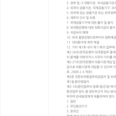
3. 정부 및 그 대행기관, 국내금융기
4. 외국의 금융기관, 국제금융기구, 
5. 외국에 있는 금융기관 또는 외국정
6. 채무의 인수 및 보증
7. 국제금융기구에 대한 출자 및 융자
8. 외국환은행에 대한 외화자금의 융자
9. 귀금속의 매매
10. 외국 중앙은행으로부터의 원화예
11. 대외환거래 계약 체결
12. 기타 제1호 내지 제11호의 업무에 
제2-26조(한국은행의 외국환업무 중계
의 중계를 의뢰하거나 사무의 처리를 위탁할
제2-27조(한국은행의 외환시장개입 
금으로 외환시장에 개입할 수 있으며 기
호, 2009.2.4 개정>
제3장 전문외국환업무취급업자 및 외
제1절 환전영업자
제3-1조(환전업무의 등록 등)①영 제
환전업무 방식 중 영위하고자 하는 방식
부하여 관세청장에게 제출하여야 한다. <기
1. 일반
2. 무인환전기기
3. 온라인