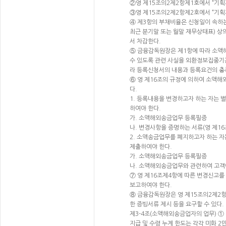
②영 제15조의2제2항제1호에서 “기획
③영 제15조의2제2항제2호에서 “기획
④ 제3항의 부채비율은 신청일이 속하
최근 분기말 또는 월말 재무상태표) 상
서 차감한다.
⑤ 금융감독원장은 제1항에 따라 소액
수 있도록 관련 사실을 외환정보집중기관
라 등록신청서의 내용과 등록요건의 충
⑥ 영 제16조의 규정에 의하여 소액
다.
1. 등록내용을 변경하고자 하는 자는
하여야 한다.
가. 소액해외송금업무 등록필증
나. 변경사항을 증명하는 서류(영 제1
2. 소액송금업무를 폐지하고자 하는 
제출하여야 한다.
가. 소액해외송금업무 등록필증
나. 소액해외송금업무와 관련하여 고객
⑦ 영 제16조제4항에 따른 변경신고를
보고하여야 한다.
⑧ 금융감독원장은 영 제15조의2제2
한 증빙서류 제시 등을 요구할 수 있다
제3-4조(소액해외송금업자의 업무) ① 
지급 및 수령 누계 한도는 각각 미화 2