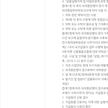
4. 「금융실명거래 및 비밀보장에 관한 
⑤제1항 각 호의 외국환은행의 장이 제
외국환업무위탁보고서에 따라 다음 각 
1. 위탁 관련 계약서(안) 사본
2. 제4항 각 호의 사항에 대한 준법감
3. 위탁 또는 수탁의 필요성 및 기대효
4. 위탁 또는 수탁에 따른 업무처리절
⑥제5항에 따라 외국환은행의 장이 
사전 보고에 갈음하여 분기별로 사후보고
⑦기획재정부장관은 사무처리의 위탁이 제
제2-1조의 4(지급등의 업무 수행에 
3에 따른 신용협동조합에 대한 위탁은 
기금, 시설 및 인력을 갖춘 「상법」 제
호, 2016.3.22 본조 신설>
1. 직전 사업연도 현재 자기자본(개별
2. 외국환은행의 장으로부터 위탁받은 
3. 영 제13조제2항제4호에 따른 외국
4. 발기인 및 임원이 「금융회사의 지배구
개정>
②제1항에 따라 외국환은행의 장으로부터
조에서 ‘수탁사무’라 한다)는 지급등과 
1. 지급등의 신청 접수
2. 지급등을 신청하는 자에 대한 실명
3. 지급등의 사유의 확인