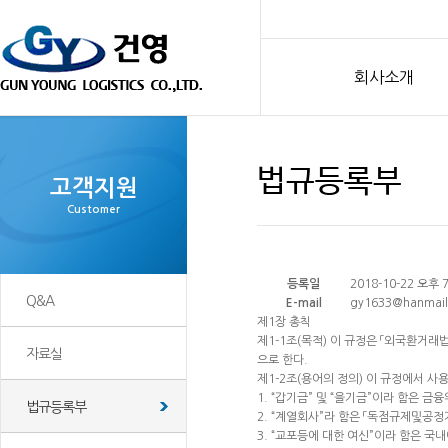
회사소개
법규등록부
고객지원
Customer
등록일
2018-10-22 오후 7
Q&A
E-mail
gy1633@hanmail
제1장 총칙
제1-1조(목적) 이 규정은 「외국환거래
자료실
으로 한다.
제1-2조(용어의 정의) 이 규정에서 사
1. “갑기금” 및 “을기금”이라 함은 
법규등록부
2. “계열회사”라 함은 「독점규제및공
3. “교포등에 대한 여신”이라 함은 