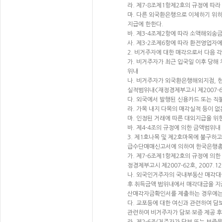
라. 제7-8조제1항제2호의 규정에 
마. 다른 외국환은행으로 이체하기 위
지급에 한한다.
바. 제3-4조제2항에 따라 소액해외송금
사. 제3-2조제6항에 따라 환전영업자에게
2. 비거주자에 대한 매각으로서 다음 
가. 비거주자가 최근 입국일 이후 당
위내
나. 비거주자가 외국환은행해외지점, 
실적범위내<재정경제부고시 제2007-62호
다. 외국에서 발행된 신용카드 또는 
라. 가목 내지 다목의 매각실적 등이 
마. 인정된 거래에 따른 대외지급을 위
바. 제4-4조의 규정에 의한 금액범위내 <
3. 제1호나목 및 제2호마목에 불구하
급수단매매신고서에 의하여 한국은행총
가. 제7-6조제1항제2호의 규정에 의
정경제부고시 제2007-62호, 2007.12
나. 외국인거주자의 국내부동산 매각대
후 취득금액 범위내에서 매각대금을 지
산매각자금확인서를 제출하는 경우에는 그러
다. 교포등에 대한 여신과 관련하여 담
관련하여 비거주자가 담보·보증 제공 후 