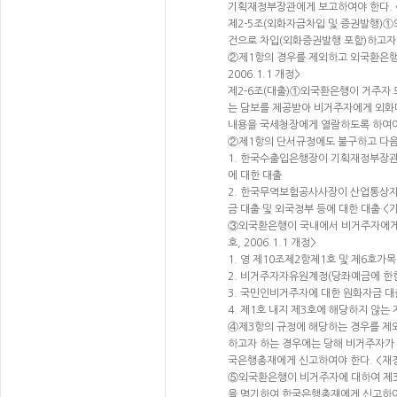
기획재정부장관에게 보고하여야 한다. <재정
제2-5조(외화자금차입 및 증권발행)①
건으로 차입(외화증권발행 포함)하고자 하
②제1항의 경우를 제외하고 외국환은행이
2006.1.1 개정>
제2-6조(대출)①외국환은행이 거주자 
는 담보를 제공받아 비거주자에게 외화
내용을 국세청장에게 열람하도록 하여야 한다
②제1항의 단서규정에도 불구하고 다음 각
1. 한국수출입은행장이 기획재정부장관
에 대한 대출
2. 한국무역보험공사사장이 산업통상자
금 대출 및 외국정부 등에 대한 대출 <기획
③외국환은행이 국내에서 비거주자에게 다
호, 2006.1.1 개정>
1. 영 제10조제2항제1호 및 제6호가목
2. 비거주자자유원계정(당좌예금에 한
3. 국민인비거주자에 대한 원화자금 대
4. 제1호 내지 제3호에 해당하지 않는
④제3항의 규정에 해당하는 경우를 제
하고자 하는 경우에는 당해 비거주자가 
국은행총재에게 신고하여야 한다. <재정경제
⑤외국환은행이 비거주자에 대하여 제3
을 명기하여 한국은행총재에게 신고하여야 