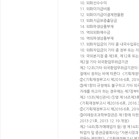
10. 외화선수수익
11. 외화미지급비용
12. 외화미지급미결제현물환
13. 외화지급보증충당금
14. 외화파생상품부채
15. 역외외화예수금
16. 역외파생상품부채
17. 외화차입금의 기타 중 내국수입유
18. 외화차입금의 기타 중 정부 또
19. 국외본지점 중 제3호, 제12호 또
제2절 기타 외국환업무취급기관
제2-12조(기타 외국환업무취급기관의
절에서 정하는 바에 따른다. <기획재정부고시
②<기획재정부고시 제2016-6호, 2016
③제1항의 규정에도 불구하고 기타 외
거래를 하고자 하는 경우에는 제7장부터 
제2-13조(체신관서) ①영 제14조제
<기획재정부고시 제2016-6호, 2016.3
②<기획재정부고시 제2016-6호, 2016
③미래창조과학부장관은 제1항에 의한
2013-21호, 2013.12.19 개정>
제2-14조(투자매매업자 등) 영 제1
탁업자 및 증권금융회사는 「자본시장과 
업무는 제외한다. <기획재정부고시 제2016