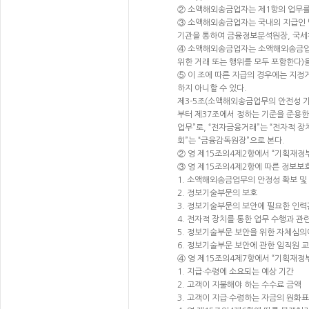
② 소액해외송금업자는 제1항의 업무를
③ 소액해외송금업자는 국내의 지급인 
기관을 통하여 금융정보분석원장, 국세
④ 소액해외송금업자는 소액해외송금업무
위한 거래 또는 행위를 모두 포함한다)
⑤ 이 조에 따른 지급의 경우에는 지정거
하지 아니할 수 있다.
제3-5조(소액해외송금업무의 안전성 기
부터 제37조에서 정하는 기준을 준용한
업무”로, “전자금융거래”는 “전자적 
회”는 “금융감독원장”으로 본다.
② 영 제15조의4제2항에서 “기획재정
③ 영 제15조의4제2항에 따른 정보보
1. 소액해외송금업무의 안정성 확보 및
2. 정보기술부문의 보호
3. 정보기술부문의 보안에 필요한 인력
4. 전자적 장치를 통한 업무 수행과 관
5. 정보기술부문 보안을 위한 자체심의
6. 정보기술부문 보안에 관한 임직원 
④ 영 제15조의4제7항에서 “기획재정
1. 지급·수령에 소요되는 예상 기간
2. 고객이 지불해야 하는 수수료 금액
3. 고객이 지급·수령하는 자금의 원화