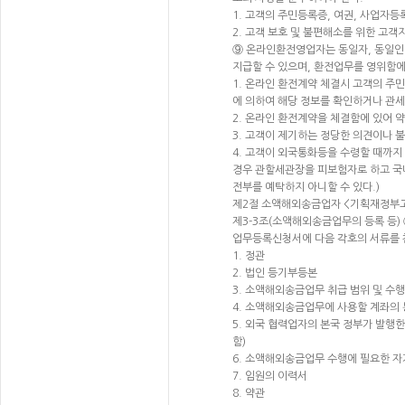
1. 고객의 주민등록증, 여권, 사업자
2. 고객 보호 및 불편해소를 위한 고
⑨ 온라인환전영업자는 동일자, 동일인 
지급할 수 있으며, 환전업무를 영위함에
1. 온라인 환전계약 체결시 고객의 주
에 의하여 해당 정보를 확인하거나 관
2. 온라인 환전계약을 체결함에 있어 
3. 고객이 제기하는 정당한 의견이나 
4. 고객이 외국통화등을 수령할 때까
경우 관할세관장을 피보험자로 하고 
전부를 예탁하지 아니할 수 있다.)
제2절 소액해외송금업자 <기획재정부고시 제
제3-3조(소액해외송금업무의 등록 등)
업무등록신청서에 다음 각호의 서류를
1. 정관
2. 법인 등기부등본
3. 소액해외송금업무 취급 범위 및 수행
4. 소액해외송금업무에 사용할 계좌의 
5. 외국 협력업자의 본국 정부가 발행
함)
6. 소액해외송금업무 수행에 필요한 자
7. 임원의 이력서
8. 약관