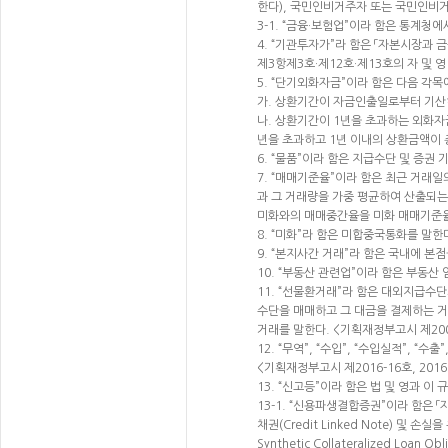
한다), 국민인비거주자 또는 국민인비거
3-1. “금융·보험업”이라 함은 통계청에
4. “기관투자가”라 함은 「자본시장과 
제3항제3호·제12호·제13호의 자 및 영
5. “단기외화자금”이라 함은 다음 각목에
가. 상환기간이 자금인출일로부터 기산
나. 상환기간이 1년을 초과하는 외화
년을 초과하고 1년 이내의 상환금액이 
6. “물품”이라 함은 지급수단 및 증권 
7. “매매기준율”이라 함은 최근 거
과 그 거래량을 가중 평균하여 산출되는
미화와의 매매중간율을 미화 매매기준율로 
8. “미화”라 함은 미합중국통화를 말
9. “본지사간 거래”라 함은 국내에 
10. “부동산 관련업”이라 함은 부동산 
11. “선물환거래”라 함은 대외지급
수단을 매매하고 그 대금을 결제하는 
거래를 말한다. <기획재정부고시 제2009-
12. “무역”, “수입”, “수입실적”, 
<기획재정부고시 제2016-16호, 2016.
13. “신고등”이라 함은 법 및 영과 이
13-1. “신용파생결합증권”이라 함은
채권(Credit Linked Note) 및 손실을 우
Synthetic Collateralized Lo