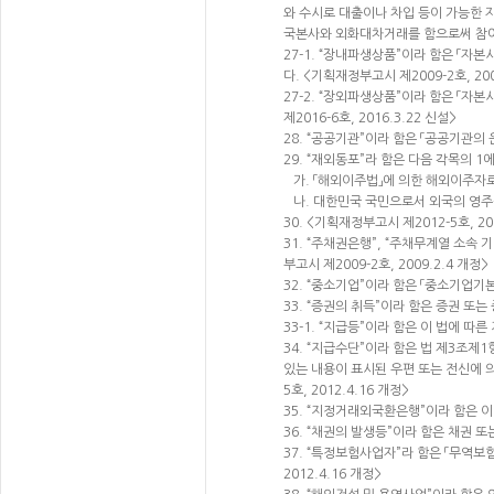
와 수시로 대출이나 차입 등이 가능한 
국본사와 외화대차거래를 함으로써 참여기
27-1. “장내파생상품”이라 함은 「
다. <기획재정부고시 제2009-2호, 200
27-2. “장외파생상품”이라 함은 「
제2016-6호, 2016.3.22 신설>
28. “공공기관”이라 함은 「공공기관의 
29. “재외동포”라 함은 다음 각목의 1
가. 「해외이주법」에 의한 해외이주자로
나. 대한민국 국민으로서 외국의 영주
30. <기획재정부고시 제2012-5호, 20
31. “주채권은행”, “주채무계열 소
부고시 제2009-2호, 2009.2.4 개정>
32. “중소기업”이라 함은 「중소기업기
33. “증권의 취득”이라 함은 증권 또
33-1. “지급등”이라 함은 이 법에 따른
34. “지급수단”이라 함은 법 제3조
있는 내용이 표시된 우편 또는 전신에 
5호, 2012.4.16 개정>
35. “지정거래외국환은행”이라 함은 
36. “채권의 발생등”이라 함은 채권 
37. “특정보험사업자”라 함은 「무역보
2012.4.16 개정>