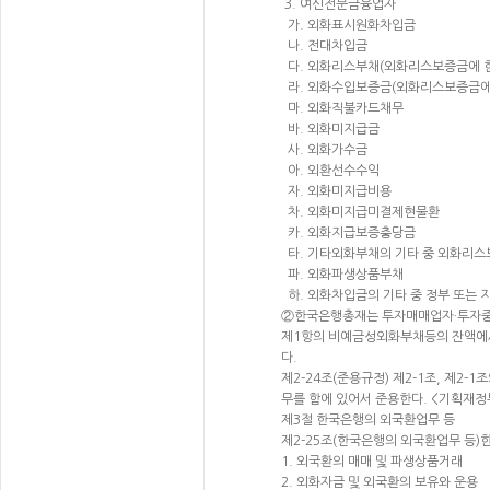
3. 여신전문금융업자
가. 외화표시원화차입금
나. 전대차입금
다. 외화리스부채(외화리스보증금에 
라. 외화수입보증금(외화리스보증금에
마. 외화직불카드채무
바. 외화미지급금
사. 외화가수금
아. 외환선수수익
자. 외화미지급비용
차. 외화미지급미결제현물환
카. 외화지급보증충당금
타. 기타외화부채의 기타 중 외화리스
파. 외화파생상품부채
하. 외화차입금의 기타 중 정부 또는
②한국은행총재는 투자매매업자·투자중개
제1항의 비예금성외화부채등의 잔액에서 
다.
제2-24조(준용규정) 제2-1조, 제2-1
무를 함에 있어서 준용한다. <기획재정부고시
제3절 한국은행의 외국환업무 등
제2-25조(한국은행의 외국환업무 등)
1. 외국환의 매매 및 파생상품거래
2. 외화자금 및 외국환의 보유와 운용