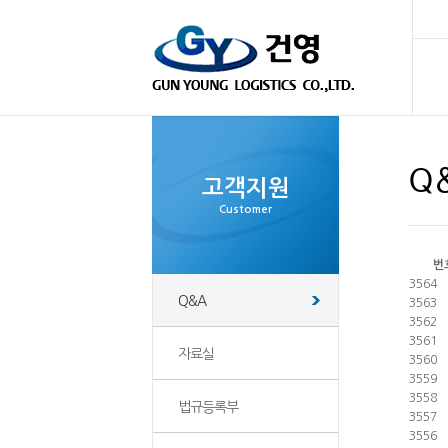
Q
고객지원
Customer
번
3564
Q&A
3563
3562
3561
자료실
3560
3559
3558
법규등록부
3557
3556